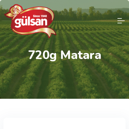
7
2
0
g
M
a
t
a
r
a