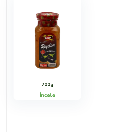
700g
İncele