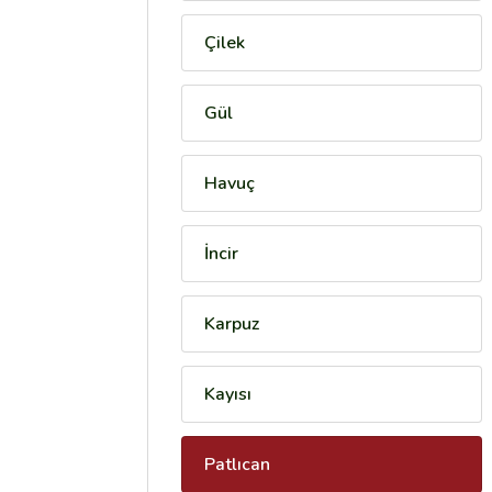
Çilek
Gül
Havuç
İncir
Karpuz
Kayısı
Patlıcan