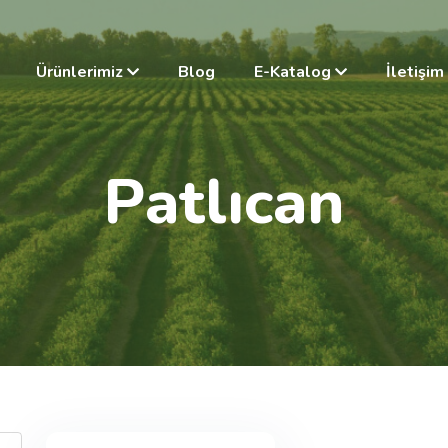
Ürünlerimiz
Blog
E-Katalog
İletişim
P
a
t
l
ı
c
a
n